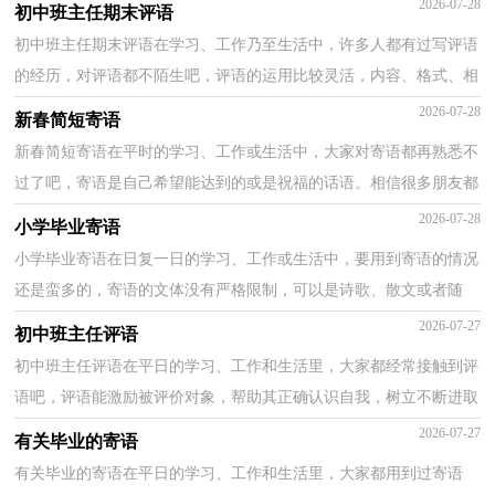
2026-07-28
初中班主任期末评语
初中班主任期末评语在学习、工作乃至生活中，许多人都有过写评语
的经历，对评语都不陌生吧，评语的运用比较灵活，内容、格式、相
信写评语是一个让许多人都头痛的问题，下面是小编收集...
2026-07-28
新春简短寄语
新春简短寄语在平时的学习、工作或生活中，大家对寄语都再熟悉不
过了吧，寄语是自己希望能达到的或是祝福的话语。相信很多朋友都
对写寄语感到非常苦恼吧，下面是小编为大家收集的...
2026-07-28
小学毕业寄语
小学毕业寄语在日复一日的学习、工作或生活中，要用到寄语的情况
还是蛮多的，寄语的文体没有严格限制，可以是诗歌、散文或者随
笔。那什么样的寄语才是好的寄语呢？下面是小编整理的...
2026-07-27
初中班主任评语
初中班主任评语在平日的学习、工作和生活里，大家都经常接触到评
语吧，评语能激励被评价对象，帮助其正确认识自我，树立不断进取
的信心。相信写评语是一个让许多人都头痛的问题，以下...
2026-07-27
有关毕业的寄语
有关毕业的寄语在平日的学习、工作和生活里，大家都用到过寄语