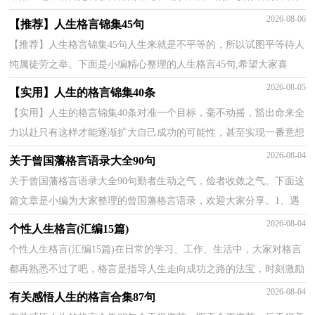
那些被广泛运用的名言都是什么样子的呢？下面是小编...
2026-08-06
【推荐】人生格言锦集45句
【推荐】人生格言锦集45句人生来就是不平等的，所以试图平等待人
纯属徒劳之举。下面是小编精心整理的人生格言45句,希望大家喜
欢。1、在天才和勤奋之间，我毫不迟疑地选择勤奋，它...
2026-08-05
【实用】人生的格言锦集40条
【实用】人生的格言锦集40条对准一个目标，毫不动摇，豁出命来全
力以赴只有这样才能逐渐扩大自己成功的可能性，甚至实现一番意想
不到的事业。——德田虎雄以下是小编为大家整理的...
2026-08-04
关于曾国藩格言语录大全90句
关于曾国藩格言语录大全90句勤者生动之气，俭者收敛之气。下面这
篇文章是小编为大家整理的曾国藩格言语录，欢迎大家分享。1、遇
忧患横逆之来，当稍忍以待其定。2、放开手，使开胆，不...
2026-08-04
个性人生格言(汇编15篇)
个性人生格言(汇编15篇)在日常的学习、工作、生活中，大家对格言
都再熟悉不过了吧，格言是指导人生走向成功之路的法宝，时刻激励
人生取得进步。那么问题来了，到底什么样的格言才经...
2026-08-04
有关感悟人生的格言合集87句