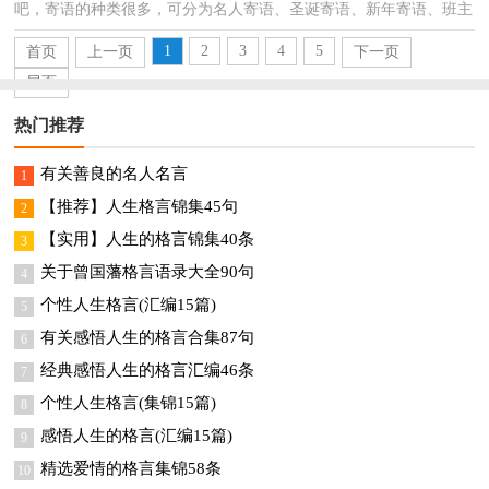
吧，寄语的种类很多，可分为名人寄语、圣诞寄语、新年寄语、班主
任寄语、爱情寄语等。什么样的寄语才是好的呢？以下是...
1
2
3
4
5
首页
上一页
下一页
尾页
热门推荐
有关善良的名人名言
1
【推荐】人生格言锦集45句
2
【实用】人生的格言锦集40条
3
关于曾国藩格言语录大全90句
4
个性人生格言(汇编15篇)
5
有关感悟人生的格言合集87句
6
经典感悟人生的格言汇编46条
7
个性人生格言(集锦15篇)
8
感悟人生的格言(汇编15篇)
9
精选爱情的格言集锦58条
10