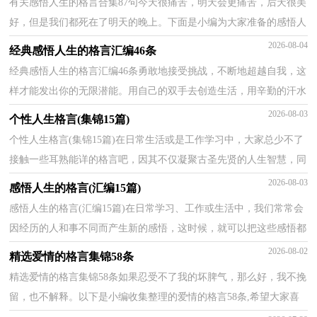
有关感悟人生的格言合集87句今天很痛苦，明天会更痛苦，后天很美
好，但是我们都死在了明天的晚上。下面是小编为大家准备的感悟人
生的格言87句,欢迎阅读，希望大家能够喜欢。1、将一...
2026-08-04
经典感悟人生的格言汇编46条
经典感悟人生的格言汇编46条勇敢地接受挑战，不断地超越自我，这
样才能发出你的无限潜能。用自己的双手去创造生活，用辛勤的汗水
实现人生的梦想。下面是小编收集整理的感悟人生的...
2026-08-03
个性人生格言(集锦15篇)
个性人生格言(集锦15篇)在日常生活或是工作学习中，大家总少不了
接触一些耳熟能详的格言吧，因其不仅凝聚古圣先贤的人生智慧，同
时也具备简练生动的表达方式。从句法结构角度说，格...
2026-08-03
感悟人生的格言(汇编15篇)
感悟人生的格言(汇编15篇)在日常学习、工作或生活中，我们常常会
因经历的人和事不同而产生新的感悟，这时候，就可以把这些感悟都
记录下来，让自己铭记于心。不过，你知道怎样记录感悟...
2026-08-02
精选爱情的格言集锦58条
精选爱情的格言集锦58条如果忍受不了我的坏脾气，那么好，我不挽
留，也不解释。以下是小编收集整理的爱情的格言58条,希望大家喜
欢。1、我发现，现在越来越跟不上你的脚步，纵使很努力...