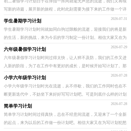
初二暑假学习计划日子在弹指一挥间就毫无声息的流逝，我们又将续
写新的诗篇，展开新的旅程，此时此刻需要为接下来的工作做一个详
细的计划了。相信大家又在为写计划犯愁了？下面是小...
2026-07-31
学生暑期学习计划
学生暑期学习计划时间就如同白驹过隙般的流逝，迎接我们的将是新
的生活，新的挑战，来为今后的学习制定一份计划。相信大家又在为
写计划犯愁了？以下是小编帮大家整理的学生暑期学习...
2026-07-29
六年级暑假学习计划
六年级暑假学习计划时间过得太快，让人猝不及防，我们的工作又进
入新的阶段，为了在工作中有更好的成长，是时候开始写计划了。那
么计划怎么拟定才能发挥它最大的作用呢？以下是小编精...
2026-07-28
小学六年级学习计划
小学六年级学习计划时光在流逝，从不停歇，我们的工作同时也在不
断更新迭代中，不妨坐下来好好写写计划吧。可是到底什么样的计划
才是适合自己的呢？下面是小编为大家收集的小学六年...
2026-07-28
简单学习计划
简单学习计划时间过得真快，总在不经意间流逝，又迎来了一个全新
的起点，来为以后的工作做一份计划吧。相信大家又在为写计划犯愁
了？以下是小编精心整理的简单学习计划，仅供参考，欢迎...