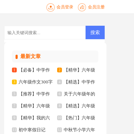
会员登录
会员注册
最新文章
【必备】中学作
【精华】六年级
1
2
六年级作文300字
【精选】中学作
文锦集六篇
3
作文300字汇总6篇
4
【推荐】中学作
关于六年级年的
汇总8篇
5
文汇总8篇
6
【精华】六年级
【精选】六年级
文汇总八篇
7
作文300字8篇
8
【精华】我的六
【热门】六年级
的作文300字集合9篇
9
的作文300字三篇
10
初中寒假日记
中秋节小学六年
年级小学作文3篇
11
年的作文300字3篇
12