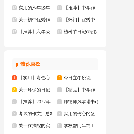
实用的六年级年
【推荐】中学作
【热】
13
级作文
14
关于初中优秀作
【热门】优秀中
的作文300字6篇
15
文3篇
16
【推荐】六年级
植树节日记(精选
文汇编10篇
17
学作文九篇
18
年的作文300字8篇
15篇)
猜你喜欢
【实用】责任心
今日立冬说说
1
2
关于环保的日记
【精品】中学作
的演讲稿三篇
3
4
【推荐】2022年
师德师风承诺书()
15篇
5
文汇编7篇
6
考试的作文汇总8
实用的伤心的签
人生格言警句汇编97
7
8
关于在法院的实
学校部门年终工
篇
9
名锦集35句
10
句