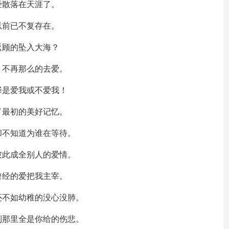
经散落在天涯了。
以前已不复存在。
返顾的坠入大海？
，不再那么的去爱。
择是爱我或不爱我！
了最初的美好记忆。
却不知道为谁在等待。
彼此成全别人的爱情。
曾经的爱把我主宰。
还不如幼稚的没心没肺。
到那里全是你给的伤悲。