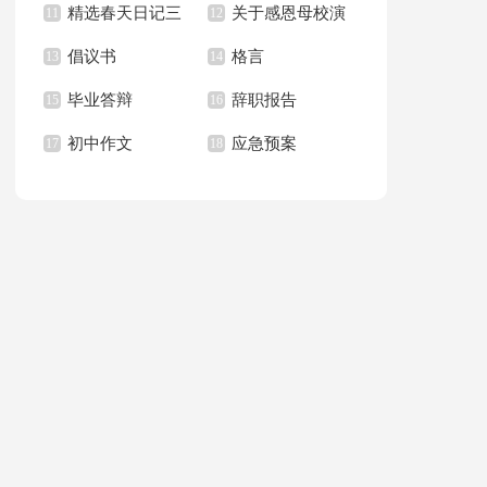
精选春天日记三
关于感恩母校演
习报告范文汇总八篇
11
作总结
12
倡议书
格言
篇
13
讲稿汇总八篇
14
毕业答辩
辞职报告
15
16
初中作文
应急预案
17
18