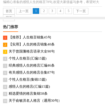
编精心准备的感悟人生的格言78句,欢迎大家借鉴与参考，希望对大
家有所帮助。1、人的一生就如同下棋一样，每一个...
1
2
3
4
5
首页
上一页
下一页
尾页
热门推荐
【推荐】人生格言锦集45句
1
【实用】人生的格言锦集40条
2
关于曾国藩格言语录大全90句
3
个性人生格言(汇编15篇)
4
经典感悟人生的格言汇编46条
5
有关感悟人生的格言合集87句
6
个性人生格言(集锦15篇)
7
感悟人生的格言(汇编15篇)
8
精选爱情的格言集锦58条
9
关于俞敏洪名人格言（通用30句）
10