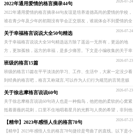
2026-07-24
2022年通用爱情的格言摘录44句
2022年通用爱情的格言摘录44句友谊是培养道德高尚的爱情的学校，
谁在青少年及少年的初期没有学会正交朋友，谁就体会不到爱情的全
部幸福。下面是小编给各位读者分享的爱情的格言...
2026-07-24
关于幸福格言说说大全50句精选
关于幸福格言说说大全50句精选远方除了遥远一无所有，更远的地
方，更加孤独，远方的幸福，是多少痛苦。下文是小编收集的关于幸
福格言说说的内容，欢迎阅读，希望大家能够喜欢。1、有些...
2026-07-23
班级的格言15篇
班级的格言15篇在平平淡淡的学习、工作、生活中，大家一定没少看
到经典的格言吧，格言又称箴言,可以作为人们行为规范的言简意赅
的语句,是一个人机智之精华,众人汇成的睿智。其...
2026-07-23
关于徐志摩格言说说60句
关于徐志摩格言说说60句诗人也是一种痴鸟，他把他的柔软的心窝紧
抵着蔷薇的花刺，口里不住地唱着星月的光辉与人类的希望，非到他
的心血滴出来把白花染成大红他不住口。他的痛苦与...
2026-07-23
【精华】2023年感悟人生的格言78句
【精华】2023年感悟人生的格言78句捷径是弯曲了的直线。以下是小