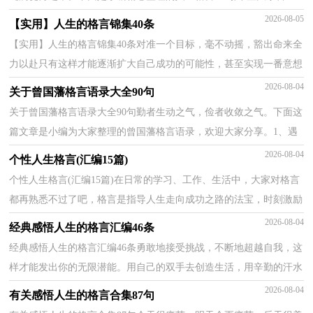
欢。1、在天才和勤奋之间，我毫不迟疑地选择勤奋，它...
2026-08-05
【实用】人生的格言锦集40条
【实用】人生的格言锦集40条对准一个目标，毫不动摇，豁出命来全
力以赴只有这样才能逐渐扩大自己成功的可能性，甚至实现一番意想
不到的事业。——德田虎雄以下是小编为大家整理的...
2026-08-04
关于曾国藩格言语录大全90句
关于曾国藩格言语录大全90句勤者生动之气，俭者收敛之气。下面这
篇文章是小编为大家整理的曾国藩格言语录，欢迎大家分享。1、遇
忧患横逆之来，当稍忍以待其定。2、放开手，使开胆，不...
2026-08-04
个性人生格言(汇编15篇)
个性人生格言(汇编15篇)在日常的学习、工作、生活中，大家对格言
都再熟悉不过了吧，格言是指导人生走向成功之路的法宝，时刻激励
人生取得进步。那么问题来了，到底什么样的格言才经...
2026-08-04
经典感悟人生的格言汇编46条
经典感悟人生的格言汇编46条勇敢地接受挑战，不断地超越自我，这
样才能发出你的无限潜能。用自己的双手去创造生活，用辛勤的汗水
实现人生的梦想。下面是小编收集整理的感悟人生的...
2026-08-04
有关感悟人生的格言合集87句