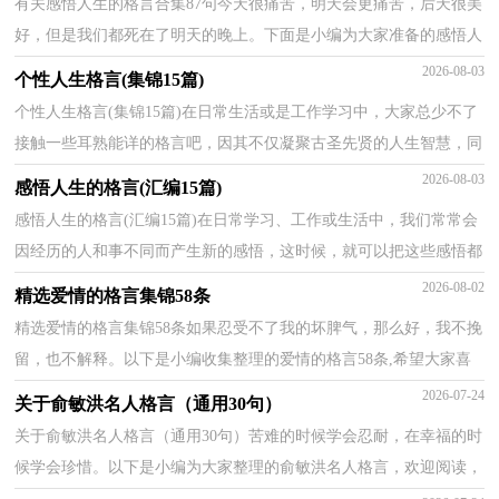
有关感悟人生的格言合集87句今天很痛苦，明天会更痛苦，后天很美
好，但是我们都死在了明天的晚上。下面是小编为大家准备的感悟人
生的格言87句,欢迎阅读，希望大家能够喜欢。1、将一...
2026-08-03
个性人生格言(集锦15篇)
个性人生格言(集锦15篇)在日常生活或是工作学习中，大家总少不了
接触一些耳熟能详的格言吧，因其不仅凝聚古圣先贤的人生智慧，同
时也具备简练生动的表达方式。从句法结构角度说，格...
2026-08-03
感悟人生的格言(汇编15篇)
感悟人生的格言(汇编15篇)在日常学习、工作或生活中，我们常常会
因经历的人和事不同而产生新的感悟，这时候，就可以把这些感悟都
记录下来，让自己铭记于心。不过，你知道怎样记录感悟...
2026-08-02
精选爱情的格言集锦58条
精选爱情的格言集锦58条如果忍受不了我的坏脾气，那么好，我不挽
留，也不解释。以下是小编收集整理的爱情的格言58条,希望大家喜
欢。1、我发现，现在越来越跟不上你的脚步，纵使很努力...
2026-07-24
关于俞敏洪名人格言（通用30句）
关于俞敏洪名人格言（通用30句）苦难的时候学会忍耐，在幸福的时
候学会珍惜。以下是小编为大家整理的俞敏洪名人格言，欢迎阅读，
希望大家能够喜欢。1、在艰苦奋斗后我们所得到的收获...