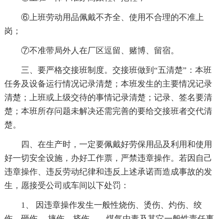
⑥上班劳动用品佩戴不齐全、使用不合理的不准上
岗；
⑦不准带局外人在厂区逗留、赌博、留宿。
三、要严格交接班制度。交接班做到“五清楚”：本班
任务及设备运行情况记录清楚；本班发生的主要情况记录
清楚；上班或上级交待的事情记录清楚；记录、签名要清
楚；本班所存问题未解决还需完善的要给交接班者交代清
楚。
四、在生产时，一定要佩戴好劳保用品及利用和使用
好一切安全设施，办好工作票，严禁违章操作。若因自己
违章操作、违反劳动纪律和违反上述承诺而造成事故的发
生，愿接受公司或车间以下处罚：
1、 因违章操作发生一般性烧伤、烫伤、灼伤、绞
伤、砸伤、 摔伤、挤伤、，煤气中毒及其它一般性责任事