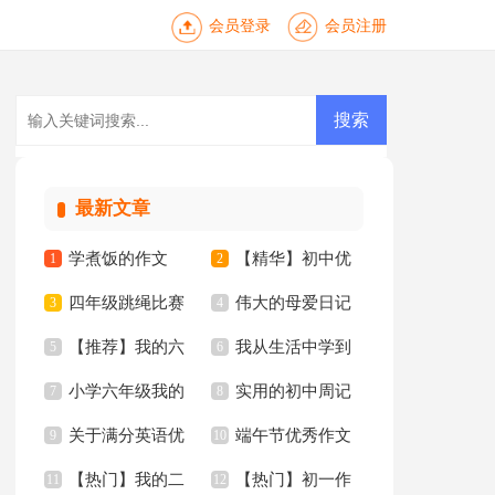
会员登录
会员注册
最新文章
学煮饭的作文
【精华】初中优
1
2
四年级跳绳比赛
伟大的母爱日记
3
秀作文10篇
4
【推荐】我的六
我从生活中学到
作文合集10篇
5
6
小学六年级我的
实用的初中周记
年级小学作文汇编6
7
了语文作文15篇
8
关于满分英语优
端午节优秀作文
同桌作文
9
汇总五篇
10
篇
【热门】我的二
【热门】初一作
秀作文锦集10篇
11
【推荐】
12