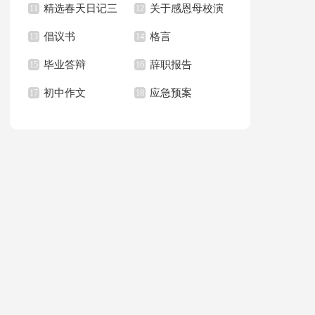
精选春天日记三
关于感恩母校演
习报告范文汇总八篇
11
作总结
12
倡议书
格言
篇
13
讲稿汇总八篇
14
毕业答辩
辞职报告
15
16
初中作文
应急预案
17
18