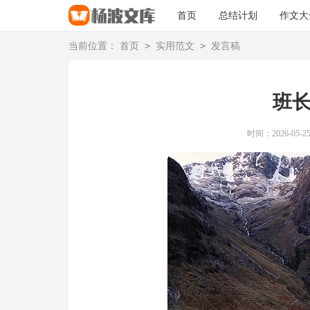
首页
总结计划
作文大
>
>
当前位置：
首页
实用范文
发言稿
班
时间：2026-05-25 