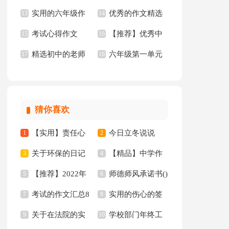
实用的六年级作
优秀的作文精选
年级作文300字汇总5
13
文汇总10篇
14
考试心得作文
【推荐】优秀中
文集合5篇
15
15篇
16
篇
精选初中的老师
六年级第一单元
17
学作文三篇
18
作文锦集10篇
作文10篇
猜你喜欢
【实用】责任心
今日立冬说说
1
2
关于环保的日记
【精品】中学作
的演讲稿三篇
3
4
【推荐】2022年
师德师风承诺书()
15篇
5
文汇编7篇
6
考试的作文汇总8
实用的伤心的签
人生格言警句汇编97
7
8
关于在法院的实
学校部门年终工
篇
9
名锦集35句
10
句