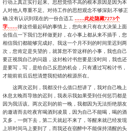
行动上真正实行起来。思想觉悟不高的根本原因是因为本
人对他人尊重不足。对待工作的思想观念不够深刻.不够正
确.没有认识到现在的一份合适工
……此处隐藏7273个
字……
律这些最起码的事情上，您向来只有在大决策上面
会指点一下我们怎样做更好，在小事上都从来不插手，您
相信我们都能够完成好。我这一个月不到的时间里迟到两
次，您肯定是失望的，就算您不管这样的小事，我也自己
要正视我自己的问题，这封检讨书您要是没时间，我也还
是要写，写，是给自己反思的机会，只有通过写检讨书，
才能前前后后想清楚我犯错的根源所在。
这两次迟到，我都没什么借口想讲了，我对自己晚上
休息太晚而导致的迟到，我表示我如果受到任何惩罚都是
因为我活该。两次迟到的前一晚，我都因为无法拒绝朋友
的邀请而去吃夜宵喝酒到凌晨，因为自己不能喝，喝的酒
又多，一倒下去，第二天就起不来了，等醒来就已经发现
上班时间马上要到了，而我还在宿醉中不能保持清醒的头