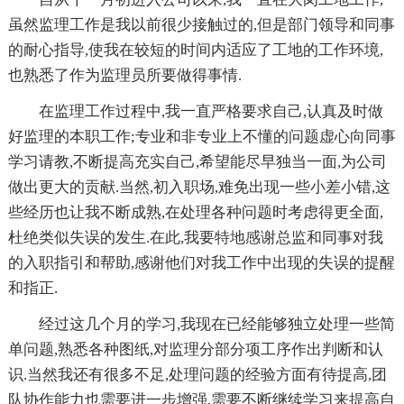
虽然监理工作是我以前很少接触过的,但是部门领导和同事
的耐心指导,使我在较短的时间内适应了工地的工作环境,
也熟悉了作为监理员所要做得事情.
在监理工作过程中,我一直严格要求自己,认真及时做
好监理的本职工作;专业和非专业上不懂的问题虚心向同事
学习请教,不断提高充实自己,希望能尽早独当一面,为公司
做出更大的贡献.当然,初入职场,难免出现一些小差小错,这
些经历也让我不断成熟,在处理各种问题时考虑得更全面,
杜绝类似失误的发生.在此,我要特地感谢总监和同事对我
的入职指引和帮助,感谢他们对我工作中出现的失误的提醒
和指正.
经过这几个月的学习,我现在已经能够独立处理一些简
单问题,熟悉各种图纸,对监理分部分项工序作出判断和认
识.当然我还有很多不足,处理问题的经验方面有待提高,团
队协作能力也需要进一步增强,需要不断继续学习来提高自