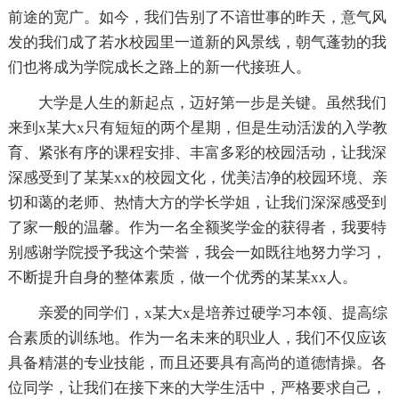
前途的宽广。如今，我们告别了不谙世事的昨天，意气风
发的我们成了若水校园里一道新的风景线，朝气蓬勃的我
们也将成为学院成长之路上的新一代接班人。
大学是人生的新起点，迈好第一步是关键。虽然我们
来到x某大x只有短短的两个星期，但是生动活泼的入学教
育、紧张有序的课程安排、丰富多彩的校园活动，让我深
深感受到了某某xx的校园文化，优美洁净的校园环境、亲
切和蔼的老师、热情大方的学长学姐，让我们深深感受到
了家一般的温馨。作为一名全额奖学金的获得者，我要特
别感谢学院授予我这个荣誉，我会一如既往地努力学习，
不断提升自身的整体素质，做一个优秀的某某xx人。
亲爱的同学们，x某大x是培养过硬学习本领、提高综
合素质的训练地。作为一名未来的职业人，我们不仅应该
具备精湛的专业技能，而且还要具有高尚的道德情操。各
位同学，让我们在接下来的大学生活中，严格要求自己，