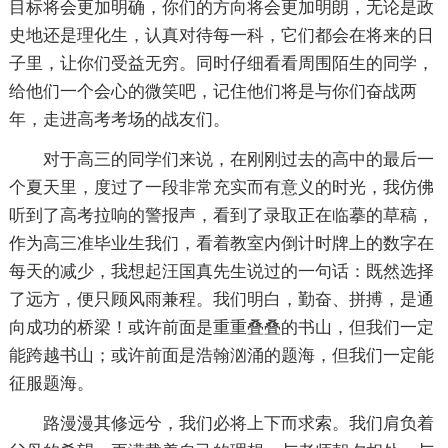
目标将会更加明确，你们的方向将会更加明朗，无论是政
史地还是理化生，认真对待每一科，它们都会在将来的日
子里，让你们受益无穷。同时仔细看看周围陌生的同学，
给他们一个会心的微笑吧，记住他们将是与你们奋战两
年，走进高考考场的战友们。
对于高三的同学们来说，在刚刚过去的高中的最后一
个夏天里，度过了一段非常充实而有意义的时光，我仿佛
听到了高考拉响的警报声，看到了录取正在临摹的草稿，
作为高三准毕业生我们，看着教室内倒计时牌上的数字在
每天的减少，我想起汪国真先生说过的一句话：既然选择
了远方，便只顾风雨兼程。我们明白，勤奋、拼搏，是通
向成功的桥梁！或许前面是重重叠叠的书山，但我们一定
能跨越书山；或许前面是浩翰汹涌的题海，但我们一定能
征服题海。
路漫漫其修远兮，我们必将上下而求索。我们肩负着