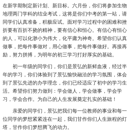
在新学期制定新计划、新目标。六月份，你们将参加生物
地理两门学科的结业考试，这将是你们中考的第一站，请
同学们认真准备，积极应试。面对学习过程中的困难和挫
折要有百折不挠的精神，要有信心和恒心。有信心有恒心
的人，可以化渺小为伟大，化平庸为神奇。希望你们认真
做事，把每件事做对，用心做事，把每件事做好。再接再
励，努力拼搏，为明年的初三学习打好厚实的基础。
初一年级的同学们，你们是景弘的新鲜血液，经过半
年的学习，你们体验到了景弘愉快融洽的学习氛围，体会
到了景弘先进的办学理念，你们已经适应了初中的学习生
活。希望你们努力做到：学会做人，学会做事，学会学
习，学会合作。为自己的人生发展奠定扎实的基础！
亲爱的同学们，景弘把我们每一位教师的事业和每一
位同学的梦想紧紧连在一起，我们甘作你们人生旅程的灯
塔，甘作你们梦想腾飞的动力。