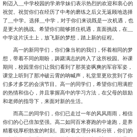
刚迈入__中学校园的学弟学妹们表示热烈的欢迎和衷心的
祝贺。祝贺你们在经历了中考的磨练之后义无返顾地选择
了__中学。选择__中学，对于你们来说既是一次机遇，也
是更大的挑战。希望你们能够抓住机遇，直面挑战，在__
中学这片沃土上，放飞新的梦想，踏上新的征程。
高一的新同学们，你们像当初的我们，怀着相同的梦
想，带着不同的期盼，踌躇满志的跨入了这所校园。补课
期间，校园里你们让我们看到了那英姿飒爽的军容军姿，
课堂上听到了那冲破云霄的呐喊声，礼堂里更欣赏到了你
们多才多艺的会演节目。高一的同学们，希望你们用满腔
的热情和信心，并且掌握高中的学习方法，在父母的鼓励
和老师的指导下，来面对新的生活。
而高二的同学们，你们已走过一年的风风雨雨，相信
你们的心已倍加坚强。高二如同百米赛跑的中途跑，是养
精蓄锐厚积勃发的时刻。面对着文理分科和分班，你们的