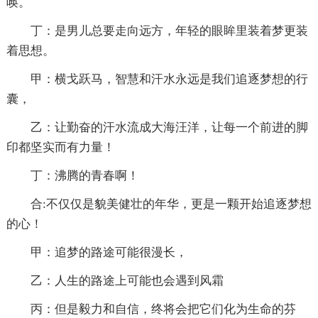
唤。
丁：是男儿总要走向远方，年轻的眼眸里装着梦更装
着思想。
甲：横戈跃马，智慧和汗水永远是我们追逐梦想的行
囊，
乙：让勤奋的汗水流成大海汪洋，让每一个前进的脚
印都坚实而有力量！
丁：沸腾的青春啊！
合:不仅仅是貌美健壮的年华，更是一颗开始追逐梦想
的心！
甲：追梦的路途可能很漫长，
乙：人生的路途上可能也会遇到风霜
丙：但是毅力和自信，终将会把它们化为生命的芬