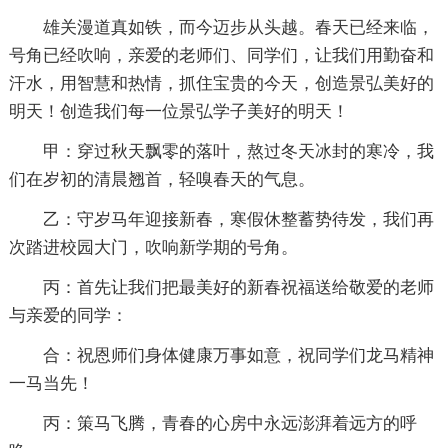
雄关漫道真如铁，而今迈步从头越。春天已经来临，
号角已经吹响，亲爱的老师们、同学们，让我们用勤奋和
汗水，用智慧和热情，抓住宝贵的今天，创造景弘美好的
明天！创造我们每一位景弘学子美好的明天！
甲：穿过秋天飘零的落叶，熬过冬天冰封的寒冷，我
们在岁初的清晨翘首，轻嗅春天的气息。
乙：守岁马年迎接新春，寒假休整蓄势待发，我们再
次踏进校园大门，吹响新学期的号角。
丙：首先让我们把最美好的新春祝福送给敬爱的老师
与亲爱的同学：
合：祝恩师们身体健康万事如意，祝同学们龙马精神
一马当先！
丙：策马飞腾，青春的心房中永远澎湃着远方的呼