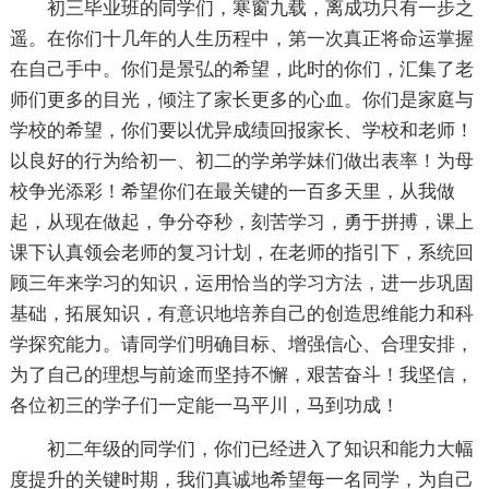
初三毕业班的同学们，寒窗九载，离成功只有一步之
遥。在你们十几年的人生历程中，第一次真正将命运掌握
在自己手中。你们是景弘的希望，此时的你们，汇集了老
师们更多的目光，倾注了家长更多的心血。你们是家庭与
学校的希望，你们要以优异成绩回报家长、学校和老师！
以良好的行为给初一、初二的学弟学妹们做出表率！为母
校争光添彩！希望你们在最关键的一百多天里，从我做
起，从现在做起，争分夺秒，刻苦学习，勇于拼搏，课上
课下认真领会老师的复习计划，在老师的指引下，系统回
顾三年来学习的知识，运用恰当的学习方法，进一步巩固
基础，拓展知识，有意识地培养自己的创造思维能力和科
学探究能力。请同学们明确目标、增强信心、合理安排，
为了自己的理想与前途而坚持不懈，艰苦奋斗！我坚信，
各位初三的学子们一定能一马平川，马到功成！
初二年级的同学们，你们已经进入了知识和能力大幅
度提升的关键时期，我们真诚地希望每一名同学，为自己