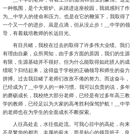
一种氛围，是个大熔炉。从踏进这座校园，我就感到了作
为__中学人的使命和压力。也是在它的鞭策下，我取得了
一个又一个的进步。虽是点滴，但从没止步！__中学的领
导，有着栽培教师的长远目光。
有目共睹，我校在过去的取得了许多伟大业绩。我们
有理由自豪，众所周知，由于多方面的原因，我们的生源
有限，生源基础并不很好。但为什么能取得如此骄人的成
绩呢？归结起来，这得益于学校的正确领导和师生的奋力
拼搏。过去我目睹了老师们孜孜不倦的努力。而这奋斗，
已经成为了__中学人的一种习惯。我可以负责的说，多年
的磨砺成长，我校绝大部分老师，已经是有过多年高三教
学的教师，已经足以为大家的高考胜利保驾护航！__中学
的老师也在为学生的全面成长不断探索。
人往高处走，水往低处流。可我心目中的高处，向来
不是繁华的都市，丰厚的薪水，而是贴心的领导班子，良