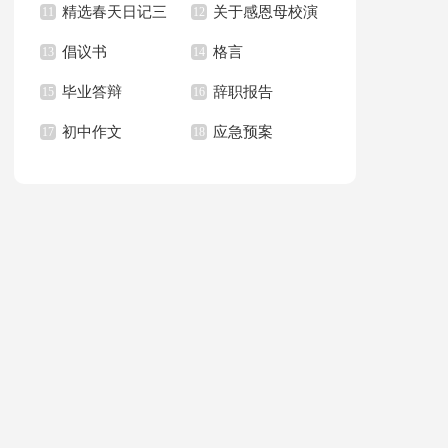
精选春天日记三
关于感恩母校演
习报告范文汇总八篇
11
作总结
12
倡议书
格言
篇
13
讲稿汇总八篇
14
毕业答辩
辞职报告
15
16
初中作文
应急预案
17
18