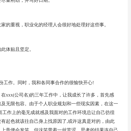
要尽量刚劲，并写好日期。
大家的重视，职业化的经理人会很好地处理好这些事。
如此体贴且坚定。
这份工作。同时，我和各同事合作的很愉快开心!
在xxx(公司名)的三年工作中，让我成长了许多，首先感
培及无限包容。由于个人职业规划和一些现实因素，在这一
而工作上的毫无成就感及我面对的工作环境总让自己彷徨
有起色就该往自己身上找原因了,或许这真是对的，由此
，上帝便会发笑，但这笑带着一丝苦涩，思考的结果连自己