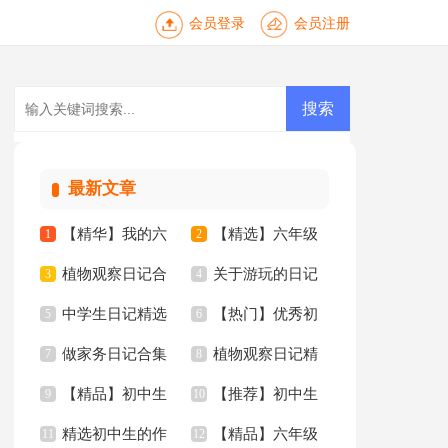
会员登录
会员注册
最新文章
【精华】我的六
【精选】六年级
1
2
植物观察日记合
关于游玩的日记
年级小学作文锦集6
3
年的作文300字8篇
4
中学生日记精选
【热门】优秀初
集15篇
5
15篇
6
篇
做家务日记合集
植物观察日记精
15篇
7
中作文集锦七篇
8
【精品】初中生
【推荐】初中生
15篇
9
选15篇
10
精选初中生的作
【精品】六年级
作文合集十篇
11
的作文三篇
12