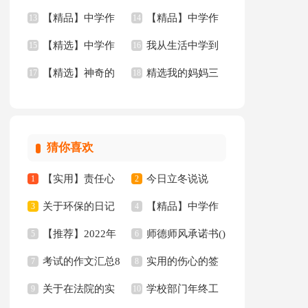
【精品】中学作
【精品】中学作
文四篇
13
年的作文3篇
14
【精选】中学作
我从生活中学到
文400字九篇
15
文汇总九篇
16
【精选】神奇的
精选我的妈妈三
文600字合集8篇
17
了语文作文(15篇)
18
三年级作文300字锦
年级作文锦集四篇
集八篇
猜你喜欢
【实用】责任心
今日立冬说说
1
2
关于环保的日记
【精品】中学作
的演讲稿三篇
3
4
【推荐】2022年
师德师风承诺书()
15篇
5
文汇编7篇
6
考试的作文汇总8
实用的伤心的签
人生格言警句汇编97
7
8
关于在法院的实
学校部门年终工
篇
9
名锦集35句
10
句