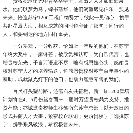
贵校积厚留光中育莘莘学子，辈出之人才如汩汩泉
水。他们以梦为马，锦书韶华，他们渴望遇见伯乐、预见
未来。恰逢苏宁1200工程广纳贤才，彼此一见倾心，携手
共赴星辰大海，相互成就的同时也印证了那句：同行的
人，和要到达的地方同样重要。
一分耕耘，一分收获。恰如上一年度的他们，在苏宁
年终大奖中，一露锋芒，被欣赏和认可，为自己代宫，也
增贵校荣光，千言万语道不尽，唯有感恩挂心头，感谢贵
校对苏宁人才的培养输送，也感恩贵校对苏宁百年事业的
襄助，成就聚光灯下的他们，也助力智慧零售的我们。
百尺杆头望前路，还需石友共征程。新一届1200管培
计划将在4、5月份踏春而来，届时万望贵校鼎力支持、推
贤荐能；亦诚邀贵校师生移驾南京苏宁总部，以开放日的
形式共商人才大事，紧密校企联谊；更盼贵校学子选择苏
宁，携手乘风破浪，恭祝极智未来。