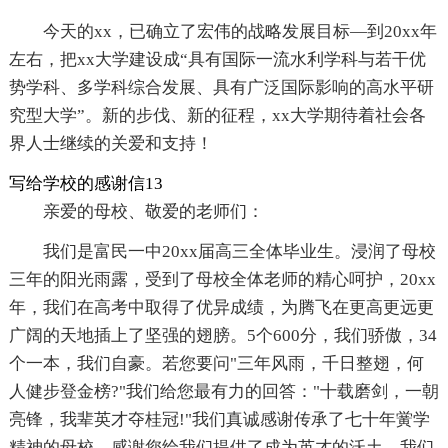
今天的xx，已确立了宏伟的战略发展目标―到20xx年
左右，把xx大学建设成“具有国际一流水利学科与若干优
势学科、多学科综合发展、具有广泛国际影响的高水平研
究型大学”。新的步伐、新的征程，xx大学期待着社会各
界人士继续的关爱和支持！
写给学校的感谢信13
亲爱的母校、敬爱的老师们：
我们是富民一中20xx届高三全体毕业生。浸润了母校
三年的阳光雨露，受到了母校全体老师的精心呵护，20xx
年，我们在高考中取得了优异成绩，为腾飞在更高更远更
广阔的天地插上了坚强的翅膀。5个600分，我们骄傲，34
个一本，我们自豪。若您要问"三年风雨，千日整翅，何
人健步登金榜?"我们给您最有力的回答："十载磨剑，一朝
亮锋，我辈英才夺桂冠!"我们真诚感谢传承了七十年黉学
精神的母校，感谢您给我们提供了成为英才的沃土。我们