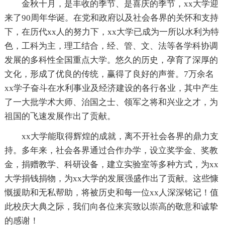
金秋十月，是丰收的季节、是喜庆的季节，xx大学迎
来了90周年华诞。在党和政府以及社会各界的关怀和支持
下，在历代xx人的努力下，xx大学已成为一所以水利为特
色，工科为主，理工结合，经、管、文、法等各学科协调
发展的多科性全国重点大学。悠久的历史，孕育了深厚的
文化，形成了优良的传统，赢得了良好的声誉。7万余名
xx学子奋斗在水利事业及经济建设的各行各业，其中产生
了一大批学术大师、治国之士、领军之将和兴业之才，为
祖国的飞速发展作出了贡献。
xx大学能取得辉煌的成就，离不开社会各界的鼎力支
持。多年来，社会各界通过合作办学，设立奖学金、奖教
金，捐赠教学、科研设备，建立实验室等多种方式，为xx
大学捐钱捐物，为xx大学的发展强盛作出了贡献。这些慷
慨援助和无私帮助，将被历史和每一位xx人深深铭记！值
此校庆大典之际，我们向各位来宾致以崇高的敬意和诚挚
的感谢！