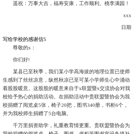
遥祝：万事大吉，福寿安康，工作顺利。桃李满园！
xxx
日期
写给学校的感谢信5
尊敬的x：
你们好!
某县已至秋季，我们某小学高海拔的地理位置已使师
生感到了丝丝凉意，纵然秋凉已至可某小学师生心中涌动
着股股暖意。这股股的暖意来自于x联盟暨x交流协会对我
校给予热心的捐助活动。在捐助活动中贵联盟暨协会为我
校捐赠了阅览桌5张，椅子20把，图书340册，书柜6个，
并为我校师生捐赠了5台电脑。
千万里捐资助学，礼重教育情更重。贵联盟暨协会为
我校捐赠的阅览桌、椅子、图书、书柜等图书室设备填补