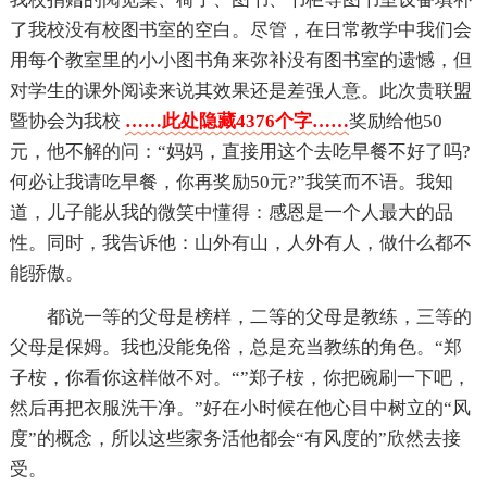
了我校没有校图书室的空白。尽管，在日常教学中我们会
用每个教室里的小小图书角来弥补没有图书室的遗憾，但
对学生的课外阅读来说其效果还是差强人意。此次贵联盟
暨协会为我校
……此处隐藏4376个字……
奖励给他50
元，他不解的问：“妈妈，直接用这个去吃早餐不好了吗?
何必让我请吃早餐，你再奖励50元?”我笑而不语。我知
道，儿子能从我的微笑中懂得：感恩是一个人最大的品
性。同时，我告诉他：山外有山，人外有人，做什么都不
能骄傲。
都说一等的父母是榜样，二等的父母是教练，三等的
父母是保姆。我也没能免俗，总是充当教练的角色。“郑
子桉，你看你这样做不对。“”郑子桉，你把碗刷一下吧，
然后再把衣服洗干净。”好在小时候在他心目中树立的“风
度”的概念，所以这些家务活他都会“有风度的”欣然去接
受。