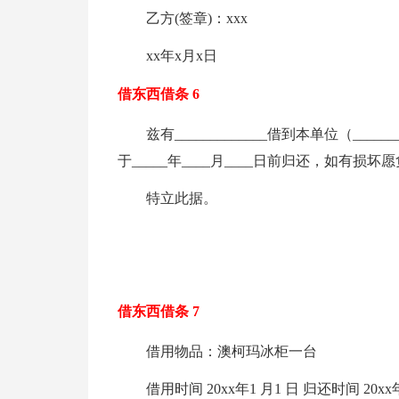
乙方(签章)：xxx
xx年x月x日
借东西借条 6
兹有_____________借到本单位（__
于_____年____月____日前归还，如有损
特立此据。
借东西借条 7
借用物品：澳柯玛冰柜一台
借用时间 20xx年1 月1 日 归还时间 2