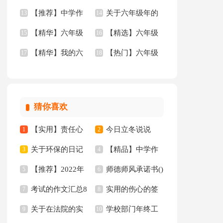
【推荐】中学作
关于六年级年的
汇总8篇
13
文汇总8篇
14
【精华】六年级
【精选】六年级
文汇总八篇
15
作文300字8篇
16
【精华】我的六
【热门】六年级
的作文300字集合9篇
17
的作文300字三篇
18
年级小学作文3篇
年的作文300字3篇
猜你喜欢
【实用】责任心
今日立冬说说
1
2
关于环保的日记
【精品】中学作
的演讲稿三篇
3
4
【推荐】2022年
师德师风承诺书()
15篇
5
文汇编7篇
6
考试的作文汇总8
实用的伤心的签
人生格言警句汇编97
7
8
关于在法院的实
学校部门年终工
篇
9
名锦集35句
10
句