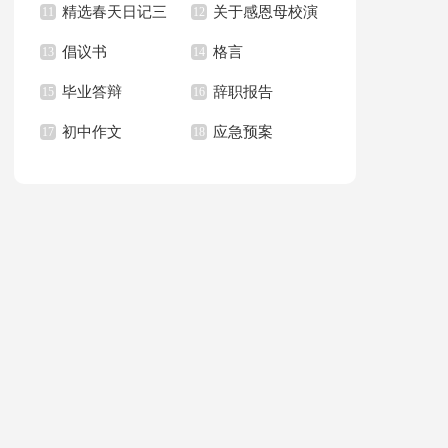
精选春天日记三
关于感恩母校演
习报告范文汇总八篇
11
作总结
12
倡议书
格言
篇
13
讲稿汇总八篇
14
毕业答辩
辞职报告
15
16
初中作文
应急预案
17
18