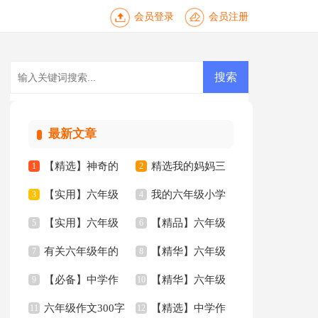
会员登录
会员注册
最新文章
【精选】神奇的
精选我的妈妈三
1
2
【实用】六年级
我的六年级小学
三年级作文300字锦
3
年级作文锦集四篇
4
【实用】六年级
【精品】六年级
作文300字汇编8篇
5
作文集合7篇
6
集八篇
有关六年级年的
【精华】六年级
小学生作文锦集八篇
7
的作文集锦5篇
8
【必备】中学作
【精华】六年级
作文300字锦集7篇
9
作文300字汇总8篇
10
六年级作文300字
【精选】中学作
文锦集六篇
11
作文300字汇总6篇
12