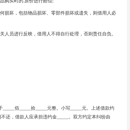
品购买时的.原价进行赔偿;
任何损坏，包括物品损坏、零部件损坏或遗失，则借用人必
有关人员进行反映，借用人不得自行处理，否则责任自负。
千_____佰_____拾_____元整。小写_____元。上述借款约
清，逾期不还，借款人应承担违约金_____。双方约定本纠纷由