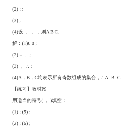
(2) ; ;
(3) ;
(4)设 ， ， ，则A B C.
解：(1)0 0 ;
(2) = ， ;
(3) ， ∴ ;
(4)A，B，C均表示所有奇数组成的集合，∴A=B=C.
【练习】教材P9
用适当的符号( ， )填空：
(1) ; (5) ;
(2) ; (6) ;