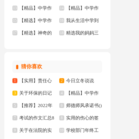
【精品】中学作
【精品】中学作
文四篇
13
年的作文3篇
14
【精选】中学作
我从生活中学到
文400字九篇
15
文汇总九篇
16
【精选】神奇的
精选我的妈妈三
文600字合集8篇
17
了语文作文(15篇)
18
三年级作文300字锦
年级作文锦集四篇
集八篇
猜你喜欢
【实用】责任心
今日立冬说说
1
2
关于环保的日记
【精品】中学作
的演讲稿三篇
3
4
【推荐】2022年
师德师风承诺书()
15篇
5
文汇编7篇
6
考试的作文汇总8
实用的伤心的签
人生格言警句汇编97
7
8
关于在法院的实
学校部门年终工
篇
9
名锦集35句
10
句