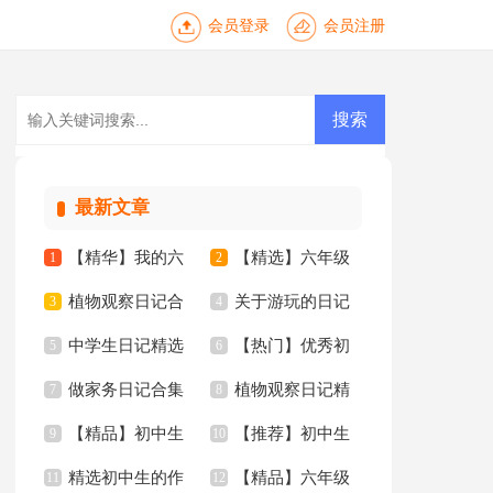
会员登录
会员注册
最新文章
【精华】我的六
【精选】六年级
1
2
植物观察日记合
关于游玩的日记
年级小学作文锦集6
3
年的作文300字8篇
4
中学生日记精选
【热门】优秀初
集15篇
5
15篇
6
篇
做家务日记合集
植物观察日记精
15篇
7
中作文集锦七篇
8
【精品】初中生
【推荐】初中生
15篇
9
选15篇
10
精选初中生的作
【精品】六年级
作文合集十篇
11
的作文三篇
12