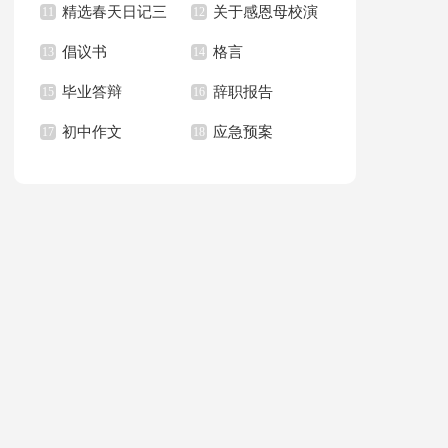
精选春天日记三
关于感恩母校演
习报告范文汇总八篇
11
作总结
12
倡议书
格言
篇
13
讲稿汇总八篇
14
毕业答辩
辞职报告
15
16
初中作文
应急预案
17
18