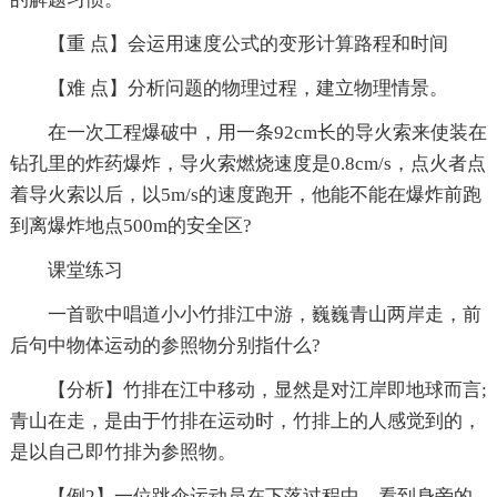
【重 点】会运用速度公式的变形计算路程和时间
【难 点】分析问题的物理过程，建立物理情景。
在一次工程爆破中，用一条92cm长的导火索来使装在
钻孔里的炸药爆炸，导火索燃烧速度是0.8cm/s，点火者点
着导火索以后，以5m/s的速度跑开，他能不能在爆炸前跑
到离爆炸地点500m的安全区?
课堂练习
一首歌中唱道小小竹排江中游，巍巍青山两岸走，前
后句中物体运动的参照物分别指什么?
【分析】竹排在江中移动，显然是对江岸即地球而言;
青山在走，是由于竹排在运动时，竹排上的人感觉到的，
是以自己即竹排为参照物。
【例2】一位跳伞运动员在下落过程中，看到身旁的