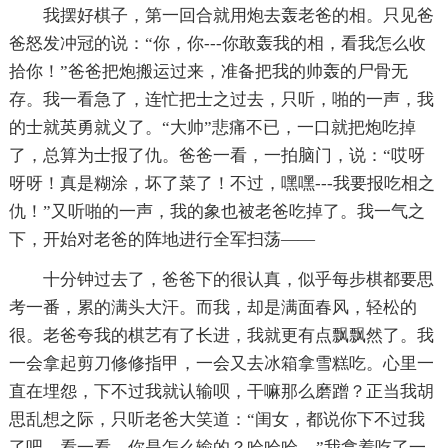
我摆好棋子，第一回合就用炮去轰老爸的相。只见爸
爸怒发冲冠的说：“你，你---你敢轰我的相，看我怎么收
拾你！”爸爸把炮搬运过来，准备把我的帅轰的尸骨无
存。我一看急了，连忙把士之过去，只听，啪的一声，我
的士就英勇就义了。“大帅”悲痛不已，一口就把炮吃掉
了，总算为士报了仇。爸爸一看，一拍脑门，说：“哎呀
呀呀！真是糊涂，坏了菜了！不过，嘿嘿---我要报吃相之
仇！”又听啪的一声，我的象也被老爸吃掉了。我一气之
下，开始对老爸的阵地进行全军扫荡——
十分钟过去了，爸爸下的很认真，似乎每步棋都要思
考一番，累的满头大汗。而我，却是满面春风，轻松的
很。老爸夸我的棋艺有了长进，我就更有点飘飘然了。我
一会拿起剪刀修修指甲，一会又去冰箱拿雪糕吃。心里一
直在埋怨，下不过我就认输呗，干嘛那么磨蹭？正当我胡
思乱想之际，只听老爸大笑道：“闺女，都说你下不过我
了吧，看一看，你是怎么输的？哈哈哈---”我拿着吃了一