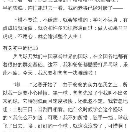
半的雪糕，连忙跑过去一看。我的老将已经对脸了——
下棋不专注，不谦虚，就会输棋的；学习不认真，有
点成绩就骄傲，就会和许多知识擦肩而过；做人如果马马
虎虎，不用心，就会输掉整个人生！
有关初中周记13
乒乓球乃我们中国享誉世界的国球，在全国各地都有
着很好的群众基础。这不，我和爸爸都酷爱打乒乓球，乐
此不疲。今天，我又要和爸爸一决雌雄啦！
“嘟——”比赛开始了，由于爸爸的实力在我之上，所
以我一定要小心谨慎。第一球，爸爸先发了个我叫不出名
来的球。它特别低而且速度极快，还飘忽不定。我着急地
想：士别三日，当刮目相看。他什么时候学会这个怪球
的？我怎么不知道，可恶！我不知所措，随手一挡，球就
飞了出去。唉，好好的一个球，就这么浪费了，可惜啊！