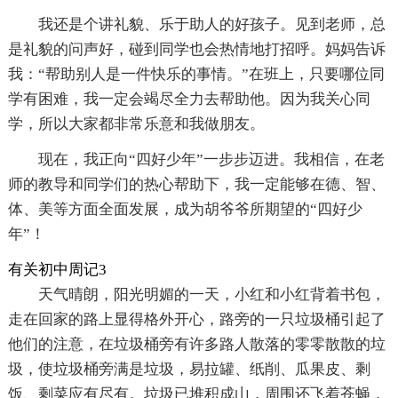
我还是个讲礼貌、乐于助人的好孩子。见到老师，总
是礼貌的问声好，碰到同学也会热情地打招呼。妈妈告诉
我：“帮助别人是一件快乐的事情。”在班上，只要哪位同
学有困难，我一定会竭尽全力去帮助他。因为我关心同
学，所以大家都非常乐意和我做朋友。
现在，我正向“四好少年”一步步迈进。我相信，在老
师的教导和同学们的热心帮助下，我一定能够在德、智、
体、美等方面全面发展，成为胡爷爷所期望的“四好少
年”！
有关初中周记3
天气晴朗，阳光明媚的一天，小红和小红背着书包，
走在回家的路上显得格外开心，路旁的一只垃圾桶引起了
他们的注意，在垃圾桶旁有许多路人散落的零零散散的垃
圾，使垃圾桶旁满是垃圾，易拉罐、纸削、瓜果皮、剩
饭、剩菜应有尽有。垃圾已堆积成山，周围还飞着苍蝇，