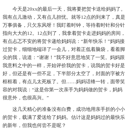
今天是20xx的最后一天，我将要把贺卡送给妈妈了。
我有点儿激动，又有点儿担忧。就等12点的到来了，真是
万事俱备，只欠东风呀！我盯着时钟，等待着时针和分针
指向大大的12。12点到了，我拿着贺卡走进妈妈的房间，
有点忐忑不安的将贺卡递给妈妈说：“新年快乐！”妈妈接
过贺卡，细细地端详了一会儿，对着正低着脑袋，看着脚
尖的我，说道：“谢谢！”我不好意思地笑了一笑。妈妈跟
我意料之中的一样，开始评价我的贺卡，说我的贺卡好是
好，但还是有一些不足，下半部分太空了，封面的字被方
框框着，有点儿太死板了。但……妈妈话锋一转，面带笑
容的对我说：“这是你第一次亲手为妈妈做的贺卡，妈妈
很意外，也很高兴。”
这几天精心的准备没有白费，成功地用亲手折的小小
的贺卡，载满了爱送给了妈妈。估计这是妈妈过的最快乐
的新年，但我也何尝不是呢？