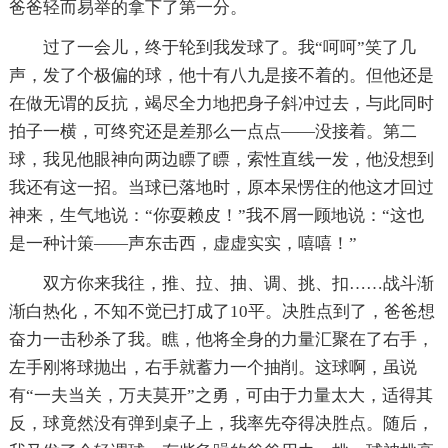
爸爸轻而易举的拿下了第一分。
过了一会儿，终于轮到我发球了。我“呵呵”笑了几
声，发了个极偏的球，他十有八九是接不着的。但他还是
在做无谓的反抗，竭尽全力地把身子斜冲过去，与此同时
拍子一横，可终究还是差那么一点点——没接着。第二
球，我见他眼神向两边瞟了瞟，索性直线一发，他没想到
我还有这一招。当球已落地时，原本呆愣住的他这才回过
神来，生气地说：“你耍赖皮！”我不屑一顾地说：“这也
是一种计策——声东击西，虚虚实实，嘻嘻！”
双方你来我往，推、拉、抽、调、挑、扣……战斗渐
渐白热化，不知不觉已打成了10平。决胜点到了，爸爸想
奋力一击秒杀了我。瞧，他将全身的力量汇聚在了右手，
左手刚将球抛出，右手就蓄力一个抽削。这球啊，虽说
有“一夫当关，万夫莫开”之勇，可由于力量太大，适得其
反，球竟然没有弹到桌子上，我率先夺得决胜点。随后，