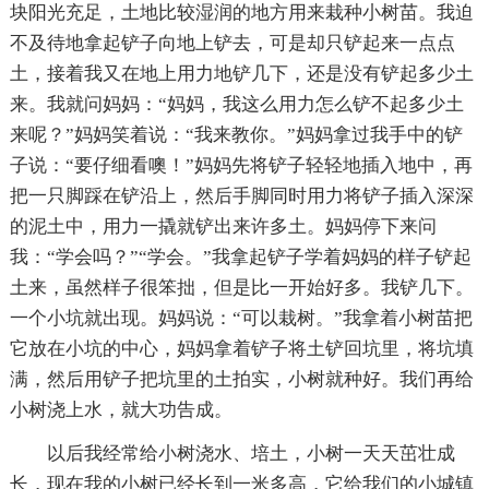
块阳光充足，土地比较湿润的地方用来栽种小树苗。我迫
不及待地拿起铲子向地上铲去，可是却只铲起来一点点
土，接着我又在地上用力地铲几下，还是没有铲起多少土
来。我就问妈妈：“妈妈，我这么用力怎么铲不起多少土
来呢？”妈妈笑着说：“我来教你。”妈妈拿过我手中的铲
子说：“要仔细看噢！”妈妈先将铲子轻轻地插入地中，再
把一只脚踩在铲沿上，然后手脚同时用力将铲子插入深深
的泥土中，用力一撬就铲出来许多土。妈妈停下来问
我：“学会吗？”“学会。”我拿起铲子学着妈妈的样子铲起
土来，虽然样子很笨拙，但是比一开始好多。我铲几下。
一个小坑就出现。妈妈说：“可以栽树。”我拿着小树苗把
它放在小坑的中心，妈妈拿着铲子将土铲回坑里，将坑填
满，然后用铲子把坑里的土拍实，小树就种好。我们再给
小树浇上水，就大功告成。
以后我经常给小树浇水、培土，小树一天天茁壮成
长，现在我的小树已经长到一米多高，它给我们的小城镇