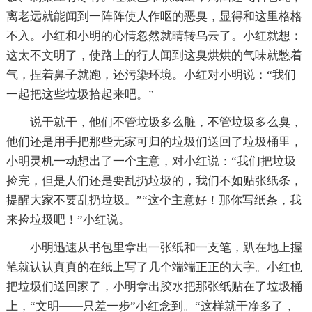
离老远就能闻到一阵阵使人作呕的恶臭，显得和这里格格
不入。小红和小明的心情忽然就晴转乌云了。小红就想：
这太不文明了，使路上的行人闻到这臭烘烘的气味就憋着
气，捏着鼻子就跑，还污染环境。小红对小明说：“我们
一起把这些垃圾拾起来吧。”
说干就干，他们不管垃圾多么脏，不管垃圾多么臭，
他们还是用手把那些无家可归的垃圾们送回了垃圾桶里，
小明灵机一动想出了一个主意，对小红说：“我们把垃圾
捡完，但是人们还是要乱扔垃圾的，我们不如贴张纸条，
提醒大家不要乱扔垃圾。”“这个主意好！那你写纸条，我
来捡垃圾吧！”小红说。
小明迅速从书包里拿出一张纸和一支笔，趴在地上握
笔就认认真真的在纸上写了几个端端正正的大字。小红也
把垃圾们送回家了，小明拿出胶水把那张纸贴在了垃圾桶
上，“文明——只差一步”小红念到。“这样就干净多了，