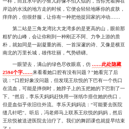
一样，而且水中的小鱼儿好像不怕人似的，当你光着脚在
岸边的水浅的地方走的时候，它便会轻轻地啄你的皮肤，
痒痒的，但很舒服，让你有一种把他捉回家的冲动……
第二站是三角龙湾比大龙湾多的是更高的山，眼前那
粗犷的山峰，会让你刚到一种刚正不阿、力争上游的质
朴，就如同是一副凝重的画、一首深邃的诗、又像是横亘
南北的万里长城，雄伟壮丽，气势磅礴。
一眼望去，满山的绿色尽收眼底，仿
……此处隐藏
2594个字……
来看看她口腔有没有问题？”她看完了后
说：“口腔好象没问题，但发现王欣悦的下巴有一个伤口
在流血，可能是摔倒时，她脖子上的玉把她的下巴割了一
下。”然后，李乐天妈妈赶快用一张纸巾捂住她的伤口，
但是血似乎依旧往外流。李乐天妈妈说：“可能要去医院
缝几针吧”。听后，冯老师马上联系王欣悦的妈妈，然后
王欣悦被送进医院去治疗了。我们的舞蹈课也就提早结束
了！