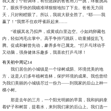
我又发了个轻调球，有些急躁的爸爸用力一挑，球被挑高
了。眼疾手快的我瞄准球狠狠地扣了下去。爸爸无力回
天，只好刚瞪眼了。所以，我就大获全胜了。“耶——我
赢了！”我禁不住欢呼雀跃起来……
“谁赐其名乃拟声，或黄或白里边空。小如鸡卵藏包
内，轻似鸿毛出掌中。高手争持巧跳跃，幼童捕捉乱飞
腾。促成和解曾先动，豢养多年已属龙。”打乒乓球动手
又动脑，强身健体乐趣多，我喜欢打乒乓球！
有关初中周记14
我们居住的小城镇是一个绿树成荫、环境优美的地
方，这是人们多年植树造林，保护环境的成果。我也曾经
为我们美丽的小城镇尽过一份力——到我家的后山上种一
棵小树。
那是去年的三月，一个阳光明媚的早晨，我和妈妈拿
着铲子和树苗，提着水，来到我们家的后山上。我们选一