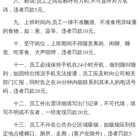
八、称谓:员工之间在称呼对方时,不可直呼对方名
讳，违者罚款5元。
九、上班时间内,员工一律不准酗酒、不准食用异味重
的食物，如：葱、蒜等。违者罚款10元。
十、坚守岗位，上班期间不得随意离岗、闲聊、睡
觉、吃零食、大声喧哗，违者罚款10元。
十一、员工必须保持手机在24小时开机，做到随叫随
到，如因特出情况手机无法接通，员工应及时向公司相关
部门汇报，同时告之在30分钟内能联系到其本人的电话号
码，违者罚款20元。
十二、员工外出需详细填写出门记录，不可代填，填
写不明或不实者，一经发现罚款20元。
十三、员工不许在公共办公区域吸烟，如吸烟应到指
定地点楼梯口、厕所、走廊，(客户在除外)，违者罚款5