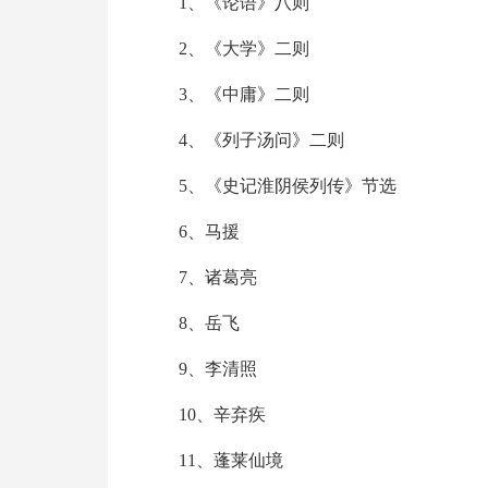
1、《论语》八则
2、《大学》二则
3、《中庸》二则
4、《列子汤问》二则
5、《史记淮阴侯列传》节选
6、马援
7、诸葛亮
8、岳飞
9、李清照
10、辛弃疾
11、蓬莱仙境