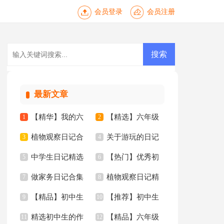
会员登录
会员注册
最新文章
【精华】我的六
【精选】六年级
1
2
植物观察日记合
关于游玩的日记
年级小学作文锦集6
3
年的作文300字8篇
4
中学生日记精选
【热门】优秀初
集15篇
5
15篇
6
篇
做家务日记合集
植物观察日记精
15篇
7
中作文集锦七篇
8
【精品】初中生
【推荐】初中生
15篇
9
选15篇
10
精选初中生的作
【精品】六年级
作文合集十篇
11
的作文三篇
12