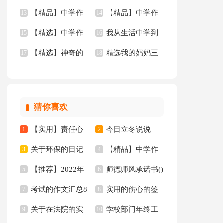
【精品】中学作
【精品】中学作
文四篇
13
年的作文3篇
14
【精选】中学作
我从生活中学到
文400字九篇
15
文汇总九篇
16
【精选】神奇的
精选我的妈妈三
文600字合集8篇
17
了语文作文(15篇)
18
三年级作文300字锦
年级作文锦集四篇
集八篇
猜你喜欢
【实用】责任心
今日立冬说说
1
2
关于环保的日记
【精品】中学作
的演讲稿三篇
3
4
【推荐】2022年
师德师风承诺书()
15篇
5
文汇编7篇
6
考试的作文汇总8
实用的伤心的签
人生格言警句汇编97
7
8
关于在法院的实
学校部门年终工
篇
9
名锦集35句
10
句