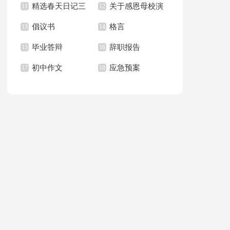
精选春天日记三
关于感恩母校演
习报告范文汇总八篇
11
作总结
12
倡议书
格言
篇
13
讲稿汇总八篇
14
毕业答辩
辞职报告
15
16
初中作文
应急预案
17
18