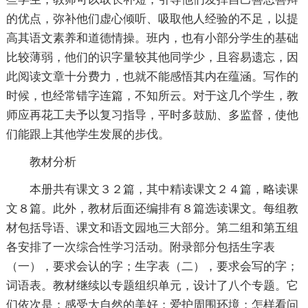
的优点，弥补他们虚心倾听、吸取他人经验的不足，以提
高其语文素养和道德情操。班内，也有小部分学生的基础
比较薄弱，他们的识字量较其他同学少，且容易遗忘，因
此阅读文章十分费力，也就不能感悟其内在蕴涵。写作的
时候，也经常错字连篇，不知所云。对于这几个学生，教
师应再花工夫予以复习指导，平时多鼓励、多监督，使他
们能跟上其他学生发展的步伐。
教材分析
本册共有课文３２篇，其中精读课文２４篇，略读课
文８篇。此外，教材后面还编排有８篇选读课文。每组教
材包括导语、课文和语文园地三大部分。第二组和第五组
各安排了一次综合性学习活动。附录部分包括生字表
（一），要求会认的字；生字表（二），要求会写的字；
词语表。教材继续以专题组织单元，设计了八个专题。它
们依次是：感受大自然的美好；爱护周围环境；怎样看问