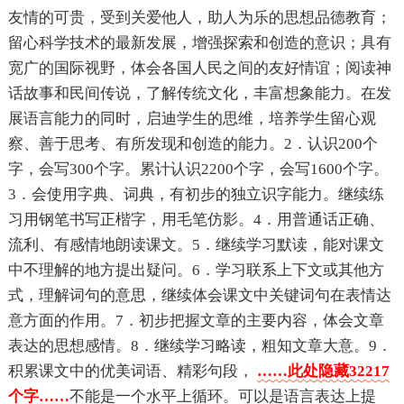
友情的可贵，受到关爱他人，助人为乐的思想品德教育；
留心科学技术的最新发展，增强探索和创造的意识；具有
宽广的国际视野，体会各国人民之间的友好情谊；阅读神
话故事和民间传说，了解传统文化，丰富想象能力。在发
展语言能力的同时，启迪学生的思维，培养学生留心观
察、善于思考、有所发现和创造的能力。2．认识200个
字，会写300个字。累计认识2200个字，会写1600个字。
3．会使用字典、词典，有初步的独立识字能力。继续练
习用钢笔书写正楷字，用毛笔仿影。4．用普通话正确、
流利、有感情地朗读课文。5．继续学习默读，能对课文
中不理解的地方提出疑问。6．学习联系上下文或其他方
式，理解词句的意思，继续体会课文中关键词句在表情达
意方面的作用。7．初步把握文章的主要内容，体会文章
表达的思想感情。8．继续学习略读，粗知文章大意。9．
积累课文中的优美词语、精彩句段，
……此处隐藏32217
个字……
不能是一个水平上循环。可以是语言表达上提