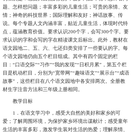
题、怎样想问题；丰富多彩的儿童生活；可贵的亲情、友
情；神奇的科技世界；国际理解和友好；神话故事、传
说。每个专题人文内涵丰富，贴近儿童生活，体现时代特
点，蕴涵教育价值。要求认识200个字，会写300个字。要
求认识的字和会写的字在精读课文后标出。此外，教材在
语文园地二、五、六、七还归类安排了一些要认的字。每
个语文园地仍由五个栏目组成。其中有四个固定的栏
目：“口语交际”“习作”“我的发现”“日积月累”，第五个栏
目是机动栏目，分别为“宽带网”“趣味语文”“展示台”“成语
故事”，这些栏目在八个语文园地中各安排两次。全册教
材生字注音方法和三年级上册相同。
教学目标
1．在语文学习中，感受大自然的美好和家乡的可
爱；了解周围环境，为保护家乡环境出谋献计；感受童年
生活的丰富多彩，激发学生装对生活的热爱；理解亲情、